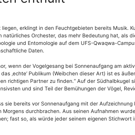
iegen, erklingt in den Feuchtgebieten bereits Musik. Ku
 natürliches Orchester, das mehr Bedeutung hat, als di
 Zoologie und Entomologie auf dem UFS-Qwaqwa-Campus
nschaftliche Daten.
or, wenn der Vogelgesang bei Sonnenaufgang am aktivs
 das ‚echte‘ Publikum (Weibchen dieser Art) ist es äußerst
 richtigen Partner zu finden.“ Auf der Südhalbkugel 
sivsten und sind Teil der Bemühungen der Vögel, Revie
ass sie bereits vor Sonnenaufgang mit der Aufzeichnung
ühen Morgens durchbrachen. Aus seinen Aufnahmen wurde
 fast so, als würde jeder seinem eigenen Stichwort i