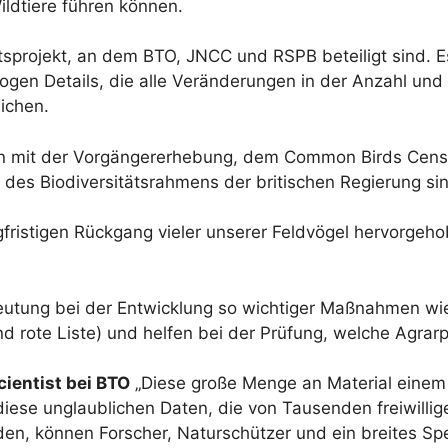
ldtiere führen können.
aftsprojekt, an dem BTO, JNCC und RSPB beteiligt sind
ologen Details, die alle Veränderungen in der Anzahl un
ichen.
ion mit der Vorgängererhebung, dem Common Birds Cens
eil des Biodiversitätsrahmens der britischen Regierung si
ristigen Rückgang vieler unserer Feldvögel hervorgeh
tung bei der Entwicklung so wichtiger Maßnahmen wie 
 rote Liste) und helfen bei der Prüfung, welche Agrarpol
cientist bei BTO
„Diese große Menge an Material einem 
m diese unglaublichen Daten, die von Tausenden freiwil
en, können Forscher, Naturschützer und ein breites Spe