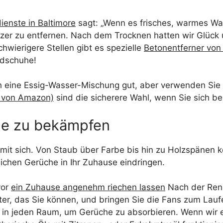
ienste in Baltimore
sagt: „Wenn es frisches, warmes Wa
itzer zu entfernen. Nach dem Trocknen hatten wir Glüc
chwierigere Stellen gibt es spezielle
Betonentferner vo
ndschuhe!
 eine Essig-Wasser-Mischung gut, aber verwenden Sie sie
A von Amazon)
sind die sicherere Wahl, wenn Sie sich bez
che zu bekämpfen
 mit sich. Von Staub über Farbe bis hin zu Holzspänen
chen Gerüche in Ihr Zuhause eindringen.
vor
ein Zuhause angenehm riechen lassen
Nach der Reno
r, das Sie können, und bringen Sie die Fans zum Laufe
 in jeden Raum, um Gerüche zu absorbieren. Wenn wir e