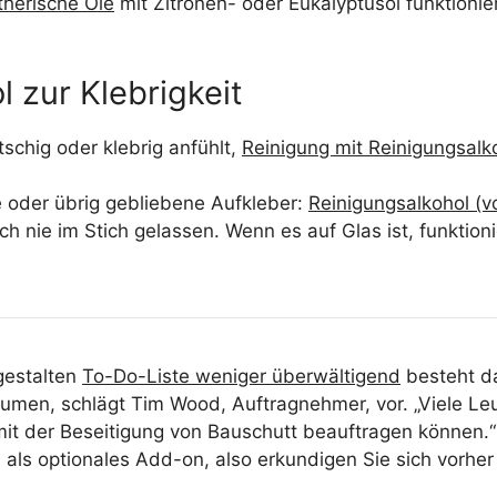
therische Öle
mit Zitronen- oder Eukalyptusöl funktionie
 zur Klebrigkeit
tschig oder klebrig anfühlt,
Reinigung mit Reinigungsalk
e oder übrig gebliebene Aufkleber:
Reinigungsalkohol (v
och nie im Stich gelassen. Wenn es auf Glas ist, funktion
gestalten
To-Do-Liste weniger überwältigend
besteht da
äumen, schlägt Tim Wood, Auftragnehmer, vor. „Viele Le
mit der Beseitigung von Bauschutt beauftragen können.
ch als optionales Add-on, also erkundigen Sie sich vorh