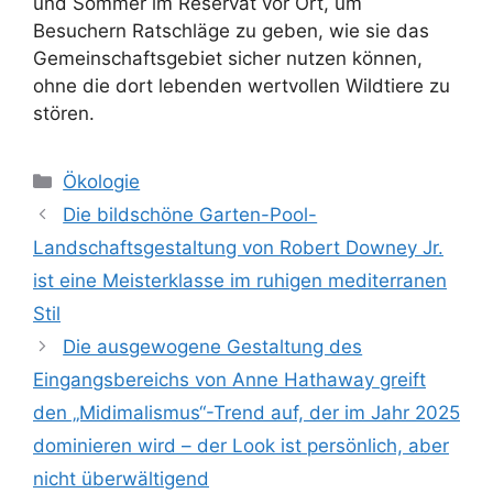
und Sommer im Reservat vor Ort, um
Besuchern Ratschläge zu geben, wie sie das
Gemeinschaftsgebiet sicher nutzen können,
ohne die dort lebenden wertvollen Wildtiere zu
stören.
Kategorien
Ökologie
Die bildschöne Garten-Pool-
Landschaftsgestaltung von Robert Downey Jr.
ist eine Meisterklasse im ruhigen mediterranen
Stil
Die ausgewogene Gestaltung des
Eingangsbereichs von Anne Hathaway greift
den „Midimalismus“-Trend auf, der im Jahr 2025
dominieren wird – der Look ist persönlich, aber
nicht überwältigend