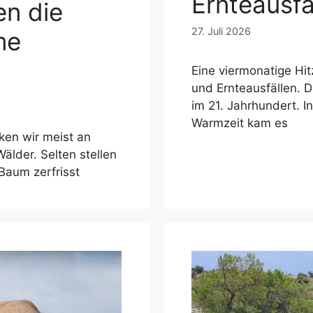
Ernteausfä
en die
27. Juli 2026
me
Eine viermonatige Hi
und Ernteausfällen. D
im 21. Jahrhundert. I
Warmzeit kam es
ken wir meist an
älder. Selten stellen
 Baum zerfrisst