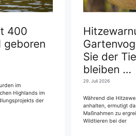
it 400
Hitzewarn
d geboren
Gartenvoge
Sie der Tie
bleiben …
29. Juli 2026
wurden im
schen Highlands im
Während die Hitzewell
lungsprojekts der
anhalten, ermutigt d
Maßnahmen zu ergrei
Wildtieren bei der