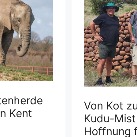
ntenherde
Von Kot z
in Kent
Kudu-Mist
Hoffnung 