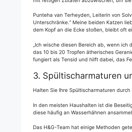
mit fettigen Zutaten abzuwischen, um sie 
Punteha van Terheyden, Leiterin von Solv
Unterschränke.“ Meine beiden Katzen lieb
dem Kopf an die Ecke stoßen, bleibt oft ein
„Ich wische diesen Bereich ab, wenn ich 
das 10 bis 20 Tropfen ätherisches Geranien
fungiert als Tensid und hilft dabei, das Fe
3. Spültischarmaturen un
Halten Sie Ihre Spültischarmaturen durc
In den meisten Haushalten ist die Besei
diese häufig an Wasserhähnen ansammeln
Das H&G-Team hat einige Methoden getes