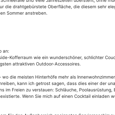
le Schneefälle und viele Jahreszeiten übersteht, ohne 
eur die drahtgebürstete Oberfläche, die diesem sehr ele
iesen Sommer anstreben.
o an:
ide-Kofferraum wie ein wunderschöner, schlichter Couch
igsten attraktiven Outdoor-Accessoires.
– wo die meisten Hinterhöfe mehr als Innenwohnzimmer
eiben, kann ich getrost sagen, dass dies einer der unauf
ens im Freien zu verstauen: Schläuche, Poolausrüstung,
 existierte. Wenn Sie mich auf einen Cocktail einladen