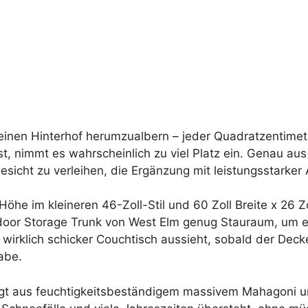
leinen Hinterhof herumzualbern – jeder Quadratzentimete
t, nimmt es wahrscheinlich zu viel Platz ein. Genau au
esicht zu verleihen, die Ergänzung mit leistungsstarke
ll Höhe im kleineren 46-Zoll-Stil und 60 Zoll Breite x 26 
Outdoor Storage Trunk von West Elm genug Stauraum, um 
 wirklich schicker Couchtisch aussieht, sobald der Decke
abe.
rtigt aus feuchtigkeitsbeständigem massivem Mahagoni