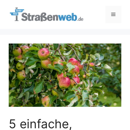
Zum
Inhalt
Menü
springen
5 einfache,