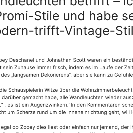
euchten betrifft – ic
Promi-Stile und habe 
ern-trifft-Vintage-Stil 
oey Deschanel und Johnathan Scott waren ein beständ
t sein Zuhause immer frisch, indem es im Laufe der Ze
 des „langsamen Dekorierens“, aber sie kann zu Gefühl
 die Schauspielerin Witze über die Wohnzimmerbeleuchtu
 darüber gemacht habe, alle Wandleuchten wieder ausz
“ , es ist ein Augenzwinkern.‘ In den Kommentaren scher
cht um Scherze rund um die Inneneinrichtung geht, will i
 egal ob Zooey dies liest oder einfach nur jemand, der i