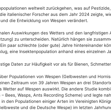
enpopulationen weltweit zurückgehen, was auf Pestizide
die italienischer Forscher aus dem Jahr 2024 zeigte, wi
 und die Entwicklung von Wespen verändert.
sonalen Auswirkungen des Wetters und den langfristige
zung) zu unterscheiden. Natürlich hängen sie zusamme
in paar schlechte (oder gute) Jahre hintereinander k
klug, eine Insektenpopulation anhand eines einzelnen Ja
istige Daten zur Häufigkeit vor als für Bienen, Schmette
 über Populationen von Wespen (Gelbwesten und Hornis
 einen Zeitraum von 39 Jahren Wespen an drei Standort
as Wetter auf Wespen auswirkt. Die andere Studie kom
– Bees, Wasps, Ants Recording Scheme) und legte na
in den Populationen einiger Arten im Vereinigten Königr
Gelbweste und die Deutsche Wespe) im letzten Jahrhund