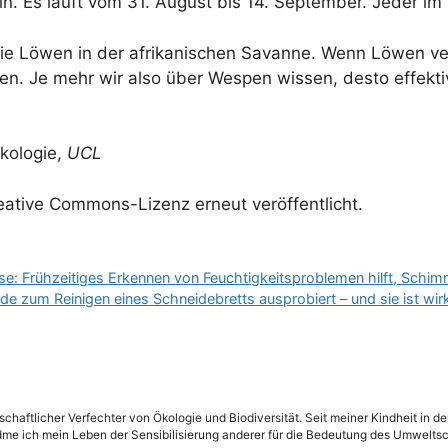
eln. Es läuft vom 31. August bis 14. September. Jeder im
ie Löwen in der afrikanischen Savanne. Wenn Löwen v
n. Je mehr wir also über Wespen wissen, desto effekt
ökologie,
UCL
eative Commons-Lizenz erneut veröffentlicht.
e: Frühzeitiges Erkennen von Feuchtigkeitsproblemen hilft, Schi
zum Reinigen eines Schneidebretts ausprobiert – und sie ist wirkli
schaftlicher Verfechter von Ökologie und Biodiversität. Seit meiner Kindheit in 
dme ich mein Leben der Sensibilisierung anderer für die Bedeutung des Umweltsc