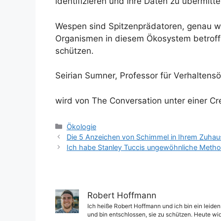
identifizieren und ihre Daten zu übermitt
Wespen sind Spitzenprädatoren, genau w
Organismen in diesem Ökosystem betroffe
schützen.
Seirian Sumner, Professor für Verhaltens
wird von The Conversation unter einer Cr
Kategorien
Ökologie
Die 5 Anzeichen von Schimmel in Ihrem Zuhaus
Ich habe Stanley Tuccis ungewöhnliche Methode 
Robert Hoffmann
Ich heiße Robert Hoffmann und ich bin ein leiden
und bin entschlossen, sie zu schützen. Heute wi