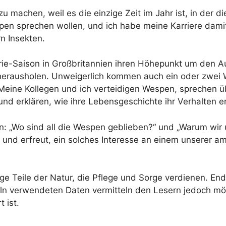
u machen, weil es die einzige Zeit im Jahr ist, in der 
spen sprechen wollen, und ich habe meine Karriere dam
n Insekten.
rie-Saison in Großbritannien ihren Höhepunkt um den A
erausholen. Unweigerlich kommen auch ein oder zwei W
eine Kollegen und ich verteidigen Wespen, sprechen üb
d erklären, wie ihre Lebensgeschichte ihr Verhalten er
en: „Wo sind all die Wespen geblieben?“ und „Warum wir
 und erfreut, ein solches Interesse an einem unserer a
ige Teile der Natur, die Pflege und Sorge verdienen. E
keln verwendeten Daten vermitteln den Lesern jedoch mö
 ist.