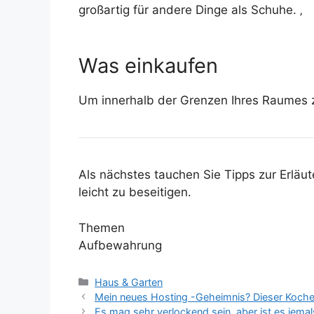
großartig für andere Dinge als Schuhe. ‚
Was einkaufen
Um innerhalb der Grenzen Ihres Raumes zu
Als nächstes tauchen Sie Tipps zur Erläu
leicht zu beseitigen.
Themen
Aufbewahrung
Kategorien
Haus & Garten
Mein neues Hosting -Geheimnis? Dieser Kocher
Es mag sehr verlockend sein, aber ist es jemal