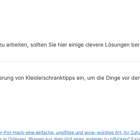
 arbeiten, sollten Sie hier einige clevere Lösungen ber
terung von Kleiderschranktipps ein, um die Dinge vor 
-Pot-Hack-eine einfache, ungiftige und wow-würdige Art, Ihr Zuha
s in Ordnung, Blumen aus dem Hof ​​eines anderen zu pflücken? Expe