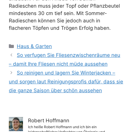
Radieschen muss jeder Topf oder Pflanzbeutel
mindestens 30 cm tief sein. Mit Sommer-
Radieschen können Sie jedoch auch in
flacheren Töpfen und Trögen Erfolg haben.
Kategorien
Haus & Garten
So verfugen Sie Fliesenzwischenräume neu
– damit Ihre Fliesen nicht müde aussehen
So reinigen und lagern Sie Winterjacken –
und sorgen laut Reinigungsprofis dafür, dass sie
die ganze Saison über schön aussehen
Robert Hoffmann
Ich heiße Robert Hoffmann und ich bin ein
leidenschaftlicher Verfechter von Ökologie und