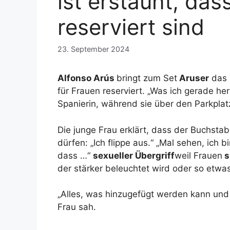
ist erstaunt, das
reserviert sind
23. September 2024
Alfonso Arús
bringt zum Set
Aruser
das 
für Frauen reserviert. „Was ich gerade h
Spanierin, während sie über den Parkplatz
Die junge Frau erklärt, dass der Buchsta
dürfen: „Ich flippe aus.“ „Mal sehen, ich 
dass …“
sexueller Übergriff
weil Frauen
s
der stärker beleuchtet wird oder so etwas 
„Alles, was hinzugefügt werden kann und s
Frau sah.