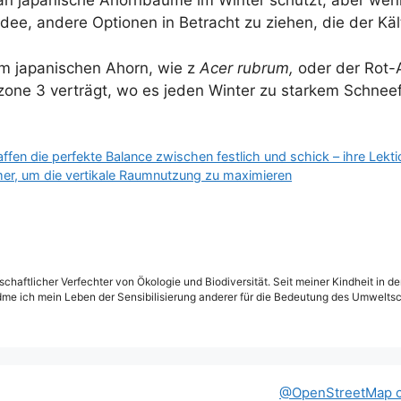
man japanische Ahornbäume im Winter schützt, aber wen
dee, andere Optionen in Betracht zu ziehen, die der Kä
zum japanischen Ahorn, wie z
Acer rubrum,
oder der Rot-
one 3 verträgt, wo es jeden Winter zu starkem Schnee
en die perfekte Balance zwischen festlich und schick – ihre Lektio
r, um die vertikale Raumnutzung zu maximieren
schaftlicher Verfechter von Ökologie und Biodiversität. Seit meiner Kindheit in 
dme ich mein Leben der Sensibilisierung anderer für die Bedeutung des Umweltsc
@OpenStreetMap c