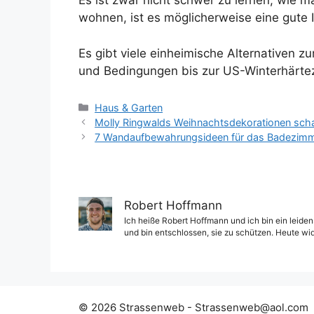
Es ist zwar nicht schwer zu lernen, wie 
wohnen, ist es möglicherweise eine gute I
Es gibt viele einheimische Alternativen 
und Bedingungen bis zur US-Winterhärtez
Kategorien
Haus & Garten
Molly Ringwalds Weihnachtsdekorationen schaff
7 Wandaufbewahrungsideen für das Badezimme
Robert Hoffmann
Ich heiße Robert Hoffmann und ich bin ein leiden
und bin entschlossen, sie zu schützen. Heute wi
© 2026 Strassenweb -
Strassenweb@aol.com