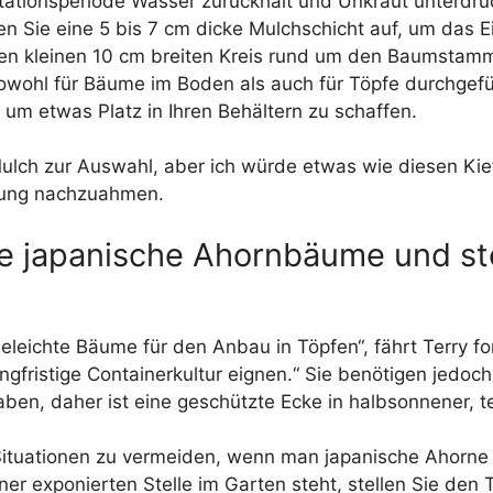
ionsperiode Wasser zurückhält und Unkraut unterdrück
en Sie eine 5 bis 7 cm dicke Mulchschicht auf, um das 
nen kleinen 10 cm breiten Kreis rund um den Baumstamm 
n sowohl für Bäume im Boden als auch für Töpfe durchgef
 um etwas Platz in Ihren Behältern zu schaffen.
Mulch zur Auswahl, aber ich würde etwas wie diesen K
ebung nachzuahmen.
e japanische Ahornbäume und stel
eleichte Bäume für den Anbau in Töpfen“, fährt Terry fo
angfristige Containerkultur eignen.“ Sie benötigen jed
en, daher ist eine geschützte Ecke in halbsonnener, tei
 Situationen zu vermeiden, wenn man japanische Ahorne
iner exponierten Stelle im Garten steht, stellen Sie den