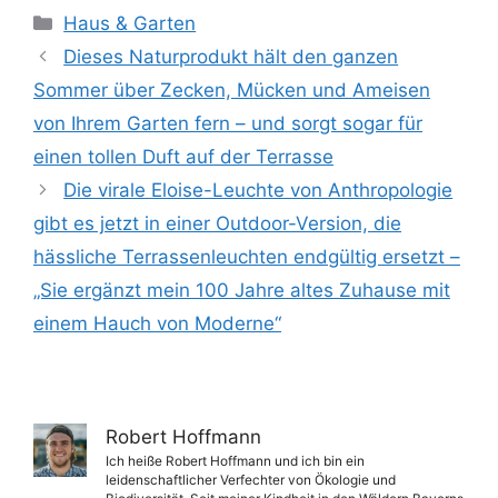
Kategorien
Haus & Garten
Dieses Naturprodukt hält den ganzen
Sommer über Zecken, Mücken und Ameisen
von Ihrem Garten fern – und sorgt sogar für
einen tollen Duft auf der Terrasse
Die virale Eloise-Leuchte von Anthropologie
gibt es jetzt in einer Outdoor-Version, die
hässliche Terrassenleuchten endgültig ersetzt –
„Sie ergänzt mein 100 Jahre altes Zuhause mit
einem Hauch von Moderne“
Robert Hoffmann
Ich heiße Robert Hoffmann und ich bin ein
leidenschaftlicher Verfechter von Ökologie und