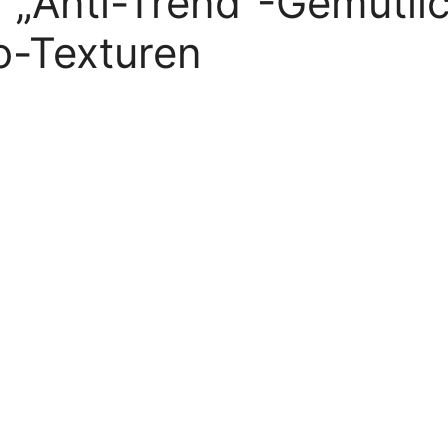
r „Anti-Trend“-Gemütli
ro-Texturen