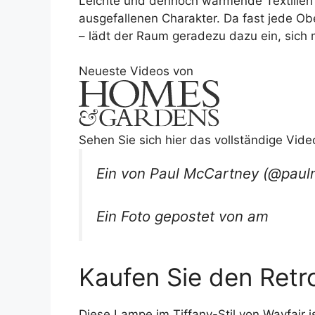
Leichte und dennoch wärmende Textilien w
ausgefallenen Charakter. Da fast jede Ob
– lädt der Raum geradezu dazu ein, sich
Neueste Videos von
Sehen Sie sich hier das vollständige Vide
Ein von Paul McCartney (@paulm
Ein Foto gepostet von am
Kaufen Sie den Ret
Diese Lampe im Tiffany-Stil von Wayfair i