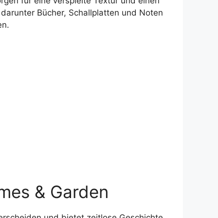
gen für eine verspielte Textur und einen
 darunter Bücher, Schallplatten und Noten
en.
omes & Garden
terscheiden und bietet zeitlose Geschichte