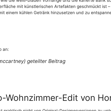
ie die weiß-blauen Vorhänge und die karierte Bank sor
erfläche mit künstlerischen Artefakten geschmückt ist –
 mit einem kühlen Getränk hinzusetzen und zu entspann
o an:
ccartney) geteilter Beitrag
ro-Wohnzimmer-Edit von H
st praktisch nicht von Original-Designerversionen zu un