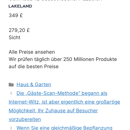
349 £
279,20 £
Sicht
Alle Preise ansehen
Wir prüfen täglich über 250 Millionen Produkte
auf die besten Preise
Kategorien
Haus & Garten
Die „Gäste-Scan-Methode“ begann als
Internet-Witz, ist aber eigentlich eine großartige
Möglichkeit, Ihr Zuhause auf Besucher
vorzubereiten
Wenn Sie eine gleichmäßige Bepflanzung