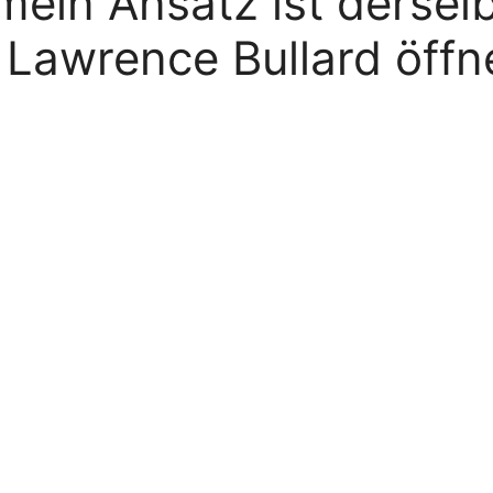
mein Ansatz ist dersel
Lawrence Bullard öffne