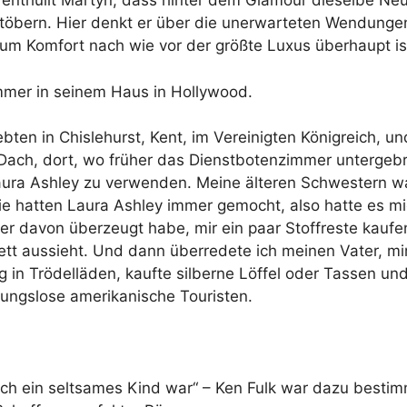
 enthüllt Martyn, dass hinter dem Glamour dieselbe Neug
stöbern. Hier denkt er über die unerwarteten Wendungen
um Komfort nach wie vor der größte Luxus überhaupt is
mmer in seinem Haus in Hollywood.
ebten in Chislehurst, Kent, im Vereinigten Königreich, u
ch, dort, wo früher das Dienstbotenzimmer untergebrac
Laura Ashley zu verwenden. Meine älteren Schwestern war
ie hatten Laura Ashley immer gemocht, also hatte es mic
r davon überzeugt habe, mir ein paar Stoffreste kaufen
ett aussieht. Und dann überredete ich meinen Vater, 
 in Trödelläden, kaufte silberne Löffel oder Tassen u
ungslose amerikanische Touristen.
 ich ein seltsames Kind war“ – Ken Fulk war dazu bestim