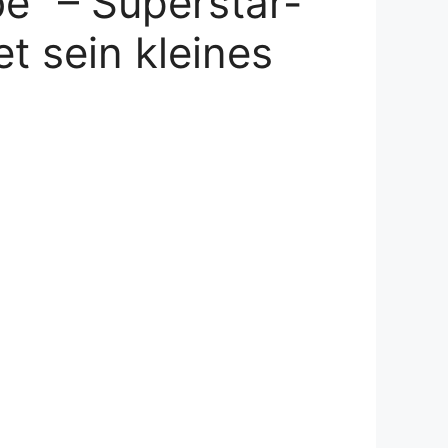
be“ – Superstar-
t sein kleines