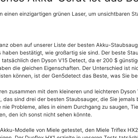
 einen einzigartigen grünen Laser, um unsichtbaren S
ganz oben auf unserer Liste der besten Akku-Staubsauger
 haben bestätigt, wie großartig sie sind. Der beste Stau
tatsächlich den Dyson V15 Detect, da er 200 $ günstig
aben die gleichen Eigenschaften. Der Unterschied ist n
leisten können, ist der Gen5detect das Beste, was Sie
en zusammen mit dem kleineren und leichteren Dyson V
, das sind drei der besten Staubsauger, die Sie jemals
 nie Probleme, alles in einem Durchgang zu saugen, Ti
n, den ich sonst nicht sehen könnte.
 Akku-Modelle von Miele getestet, den Miele Triflex HX
igen. Der Duoflex HX1 erzielte in unseren Tests tatsächl