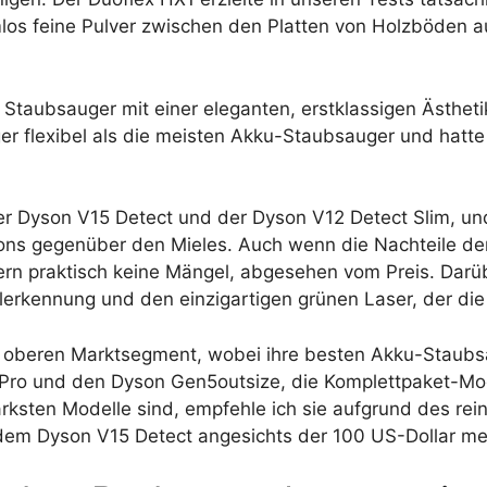
los feine Pulver zwischen den Platten von Holzböden a
r Staubsauger mit einer eleganten, erstklassigen Ästheti
er flexibel als die meisten Akku-Staubsauger und hatte 
 der Dyson V15 Detect und der Dyson V12 Detect Slim, u
sons gegenüber den Mieles. Auch wenn die Nachteile de
rn praktisch keine Mängel, abgesehen vom Preis. Darüb
erkennung und den einzigartigen grünen Laser, der die
m oberen Marktsegment, wobei ihre besten Akku-Staubs
2 Pro und den Dyson Gen5outsize, die Komplettpaket-Mo
rksten Modelle sind, empfehle ich sie aufgrund des rei
em Dyson V15 Detect angesichts der 100 US-Dollar mehr