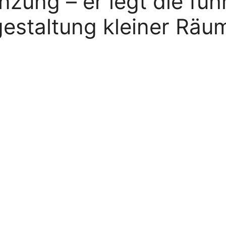
nzung – er legt die füh
gestaltung kleiner Räu