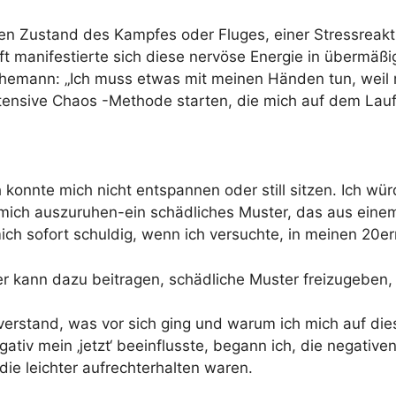
gen Zustand des Kampfes oder Fluges, einer Stressreak
ft manifestierte sich diese nervöse Energie in übermäßi
emann: „Ich muss etwas mit meinen Händen tun, weil m
tensive Chaos -Methode starten, die mich auf dem Lau
konnte mich nicht entspannen oder still sitzen. Ich wü
, mich auszuruhen-ein schädliches Muster, das aus ein
 mich sofort schuldig, wenn ich versuchte, in meinen 2
er kann dazu beitragen, schädliche Muster freizugeben
ch verstand, was vor sich ging und warum ich mich auf 
tiv mein ‚jetzt‘ beeinflusste, begann ich, die negativ
e leichter aufrechterhalten waren.