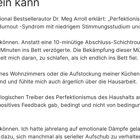
ein kann
nal Bestsellerautor Dr. Meg Arroll erklärt: „Perfektion
Burnout -Syndrom mit niedrigem Stimmungsstudium und e
 können. Anstatt eine 10-minütige Abschluss-Schichtrou
Minuten ins Bett verzögerte. Die Bekämpfung dieser Mü
lt mich daran, zu schlafen, als ich endlich ins Bett fiel.
ines Wohnzimmers oder die Aufstockung meiner Küche
nd und fühlte mich auch ärgerlich über die Hausarbeit.
ychologischen Treiber des Perfektionismus des Haushalts
 positives Feedback gab, bedingt und nicht von bedingu
 können. Ich hatte jahrelang auf emotionale Dämpfe gel
 dazu, sich manchmal als serieller Aufschub zu verhalte