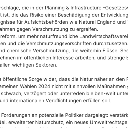
hläge, die in der Planning & Infrastructure -Gesetzes
ist, die das Risiko einer Beschädigung der Entwicklun
fugnisse für Aufsichtsbehörden wie Natural England un
hmen gegen Verschmutzung zu ergreifen.
tsreform, um mehr naturfreundliche Landwirtschaftsver
den und die Verschmutzungsvorschriften durchzusetzen
und chemische Verschmutzung, die weiterhin Flüsse, S
ehmen im öffentlichen Interesse arbeiten, und strenge
llen wichtigen Sektoren.
 öffentliche Sorge wider, dass die Natur näher an den
lgemeinen Wahlen 2024 nicht mit sinnvollen Maßnahme
zu schwach, verzögert oder unterreden bleiben-weit unte
und internationalen Verpflichtungen erfüllen soll.
Forderungen an potenzielle Politiker dargelegt: verstärk
del, erweiterter Naturschutz, ein neues Umweltrechtsge