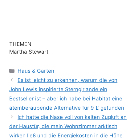
THEMEN
Martha Stewart
Kategorien
Haus & Garten
Es ist leicht zu erkennen, warum die von
John Lewis inspirierte Sterngirlande ein
Bestseller ist – aber ich habe bei Habitat eine
atemberaubende Alternative für 9 £ gefunden
Ich hatte die Nase voll von kalten Zugluft an
der Haustür, die mein Wohnzimmer arktisch
wirken ließ und die Energiekosten in die Höhe