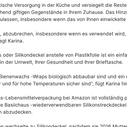
tische Versorgung in der Küche und versiegelt die Reste 
schend giftigen Gegenstände in Ihrem Zuhause. Das Hinzu
inzulassen, insbesondere wenn das von Ihnen einwickelte
dazu, abzubrechen, insbesondere wenn es verwendet wir
agt Karina.
er Silikondeckel anstelle von Plastikfolie ist ein einf
 in der Umwelt, Ihrer Gesundheit und Ihrer Brieftasche.
 Bienenwachs -Wraps biologisch abbaubar sind und ein 
und für hohe Temperaturen sicher sind“, fügt Karina hi
Lebensmittelverpackung bei Amazon ist vollständig pl
Die Basiichaus -wiederverwendbaren Silikonstreckdecke
en abzudecken.
en wechselte zu Silikondeckel, nachdem sie 2016 Mutte