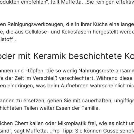
dukten empfehlen“, teilt Muffetta. „Sie reinigen effekti
n Reinigungswerkzeugen, die in Ihrer Küche eine lange 
 die aus Cellulose- und Kokosfasern hergestellt werden
stoff .
 oder mit Keramik beschichtete K
fannen und -töpfen, die so wenig Nahrungsreste ansamme
fe der Zeit im Verschleiß verschlechtert. Während die
en eindringen, was beim Aufnehmen wahrscheinlich nic
fannen zu ersetzen, gehen Sie mit dauerhaften, ungiftig
ichteten Teilen weiter Essen der Familie.
lichen Chemikalien oder Mikroplastik frei, wie es nicht u
sind“, sagt Muffetta. „Pro-Tipp: Sie können Gusseisenpf