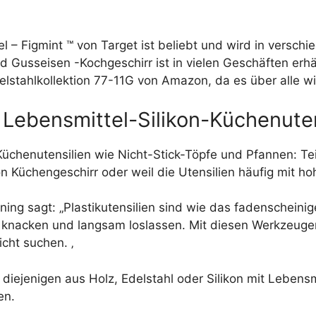
l – Figmint ™ von Target ist beliebt und wird in verschi
d Gusseisen -Kochgeschirr ist in vielen Geschäften erhäl
delstahlkollektion 77-11G von Amazon, da es über alle w
r Lebensmittel-Silikon-Küchenute
Küchenutensilien wie Nicht-Stick-Töpfe und Pfannen: Tei
Küchengeschirr oder weil die Utensilien häufig mit hoh
ing sagt: „Plastikutensilien sind wie das fadenscheinig
, knacken und langsam loslassen. Mit diesen Werkzeugen 
icht suchen. ‚
 diejenigen aus Holz, Edelstahl oder Silikon mit Lebensm
en.