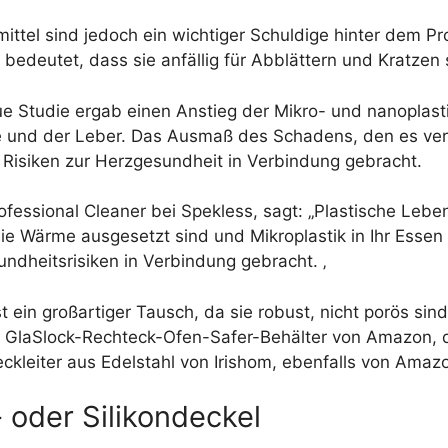
mittel sind jedoch ein wichtiger Schuldige hinter dem 
 bedeutet, dass sie anfällig für Abblättern und Kratzen 
eue Studie ergab einen Anstieg der Mikro- und nanoplas
e und der Leber. Das Ausmaß des Schadens, den es verur
Risiken zur Herzgesundheit in Verbindung gebracht.
fessional Cleaner bei Spekless, sagt: „Plastische Lebe
ie Wärme ausgesetzt sind und Mikroplastik in Ihr Essen
dheitsrisiken in Verbindung gebracht. ‚
 ein großartiger Tausch, da sie robust, nicht porös sin
en GlaSlock-Rechteck-Ofen-Safer-Behälter von Amazon, d
ckleiter aus Edelstahl von Irishom, ebenfalls von Amaz
 oder Silikondeckel