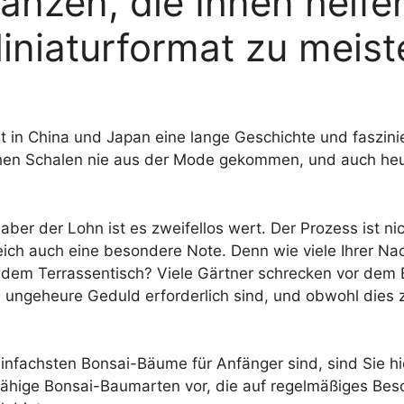
lanzen, die Ihnen helfe
niaturformat zu meist
 in China und Japan eine lange Geschichte und faszinier
hen Schalen nie aus der Mode gekommen, und auch heut
 aber der Lohn ist es zweifellos wert. Der Prozess ist n
ch auch eine besondere Note. Denn wie viele Ihrer Na
em Terrassentisch? Viele Gärtner schrecken vor dem B
ngeheure Geduld erforderlich sind, und obwohl dies zu
fachsten Bonsai-Bäume für Anfänger sind, sind Sie hier 
sfähige Bonsai-Baumarten vor, die auf regelmäßiges Be