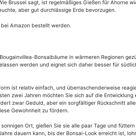
. Wie Brussel sagt, ist regelmäßiges Gießen für Ahorne w
euchte, aber gut durchlässige Erde bevorzugen.
bei Amazon bestellt werden.
n Bougainvillea-Bonsaibäume in wärmeren Regionen gezü
elassen werden und eignet sich daher besser für südli
rm ist relativ einfach, und überraschenderweise reagie
rsten zwei Jahren möchten Sie sich auf die Entwicklung
dert zwar Geduld, aber ein sorgfältiger Rückschnitt all
iese Gewohnheit zu fördern.
m sonnigen Ort, gießen Sie sie alle paar Tage und fütte
hre dauern kann, bis der Bonsai-Look erreicht ist, lohn