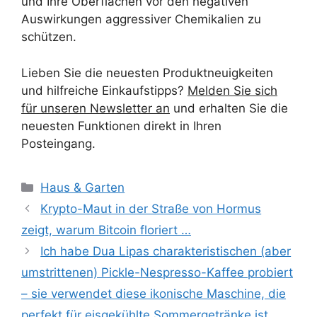
und Ihre Oberflächen vor den negativen
Auswirkungen aggressiver Chemikalien zu
schützen.
Lieben Sie die neuesten Produktneuigkeiten
und hilfreiche Einkaufstipps?
Melden Sie sich
für unseren Newsletter an
und erhalten Sie die
neuesten Funktionen direkt in Ihren
Posteingang.
Kategorien
Haus & Garten
Krypto-Maut in der Straße von Hormus
zeigt, warum Bitcoin floriert …
Ich habe Dua Lipas charakteristischen (aber
umstrittenen) Pickle-Nespresso-Kaffee probiert
– sie verwendet diese ikonische Maschine, die
perfekt für eisgekühlte Sommergetränke ist