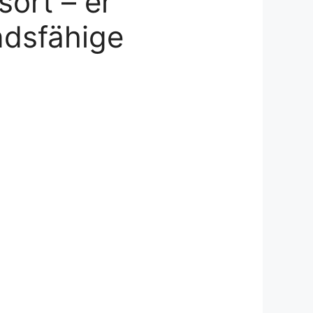
sort – er
ndsfähige