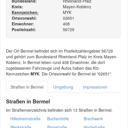
Bundesland:
Rheinland-Pfalz
Kreis:
Mayen-Koblenz
Kennzeichen:
MYK
Ortsvorwahl:
02651
Einwohner:
408
Postleitzahl:
56729
Der Ort Bermel befindet sich im Postleitzahlengebiet 56729
und gehört zum Bundesland Rheinland-Pfalz im Kreis Mayen-
Koblenz. In Bermel leben rund 408 Einwohner, die dort
zugelassenen Fahrzeuge und Autos haben das Kfz-
Kennzeichen
MYK
. Die Ortsvorwahl für Bermel ist "02651".
Straßen in Bermel
Umgebung
Impressionen
Straßen in Bermel
Im Straßenverzeichnis befinden sich 13 Straßen in Bermel.
Hillesheimstraße
Buchenhöfe
Brechwerk
Werkstraße
Ringstraße
Hochstraße