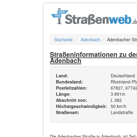
Startseite
Adenbach
Adenbacher St
Straßeninformationen zu de
Adenbach
Land:
Deutschland
Bundesland:
Rheinland-Pf
Postleitzahlen:
67827, 67742
Länge:
3 891m
Abschnitt von:
L 382
Höchstgeschwindigkeit:
50 km/h
Straßenart:
Landstraße
Die Adenbacher Straße in Adenbach, ist Teil 