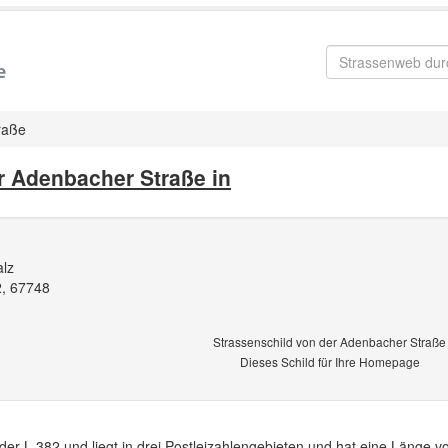
raße
r Adenbacher Straße in
alz
, 67748
Strassenschild von der Adenbacher Straße
Dieses Schild für Ihre Homepage
der L 382 und liegt in drei Postleizahlengebieten und hat eine Länge v