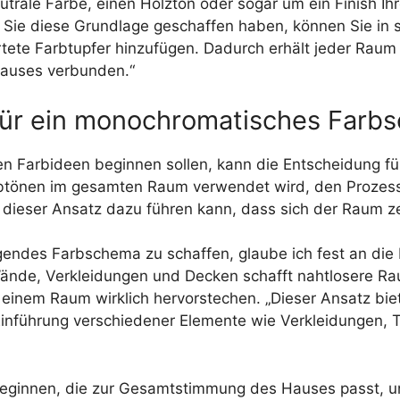
eutrale Farbe, einen Holzton oder sogar um ein Finish 
ie diese Grundlage geschaffen haben, können Sie in sp
te Farbtupfer hinzufügen. Dadurch erhält jeder Raum se
Hauses verbunden.“
 für ein monochromatisches Farb
hren Farbideen beginnen sollen, kann die Entscheidung
rbtönen im gesamten Raum verwendet wird, den Prozess
s dieser Ansatz dazu führen kann, dass sich der Raum zei
des Farbschema zu schaffen, glaube ich fest an die K
Wände, Verkleidungen und Decken schafft nahtlosere R
 einem Raum wirklich hervorstechen. „Dieser Ansatz bie
die Einführung verschiedener Elemente wie Verkleidungen,
 beginnen, die zur Gesamtstimmung des Hauses passt, u