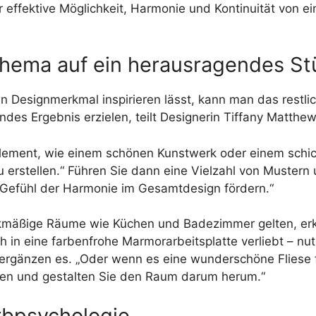
ber effektive Möglichkeit, Harmonie und Kontinuität von
schema auf ein herausragendes St
 Designmerkmal inspirieren lässt, kann man das restl
es Ergebnis erzielen, teilt Designerin Tiffany Matthe
Element, wie einem schönen Kunstwerk oder einem schic
erstellen.“ Führen Sie dann eine Vielzahl von Mustern u
efühl der Harmonie im Gesamtdesign fördern.“
ckmäßige Räume wie Küchen und Badezimmer gelten, erk
h in eine farbenfrohe Marmorarbeitsplatte verliebt – nut
 ergänzen es. „Oder wenn es eine wunderschöne Fliese f
eiten und gestalten Sie den Raum darum herum.“
arbpsychologie