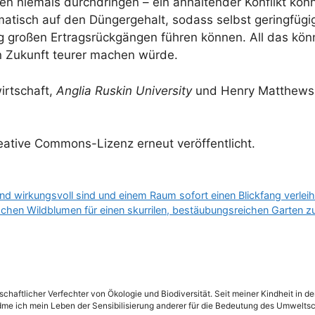
en niemals durchdringen – ein anhaltender Konflikt könn
amatisch auf den Düngergehalt, sodass selbst geringfüg
ig großen Ertragsrückgängen führen können. All das kö
in Zukunft teurer machen würde.
irtschaft,
Anglia Ruskin University
und Henry Matthews,
eative Commons-Lizenz erneut veröffentlicht.
d wirkungsvoll sind und einem Raum sofort einen Blickfang verlei
ischen Wildblumen für einen skurrilen, bestäubungsreichen Garten z
schaftlicher Verfechter von Ökologie und Biodiversität. Seit meiner Kindheit in 
dme ich mein Leben der Sensibilisierung anderer für die Bedeutung des Umweltsc