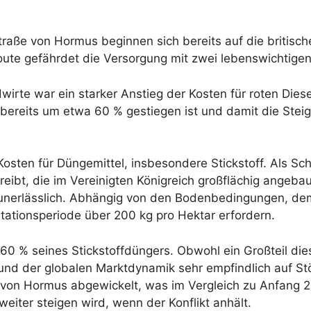
Straße von Hormus beginnen sich bereits auf die britisc
route gefährdet die Versorgung mit zwei lebenswichtigen
irte war ein starker Anstieg der Kosten für roten Diese
er bereits um etwa 60 % gestiegen ist und damit die Ste
osten für Düngemittel, insbesondere Stickstoff. Als Sc
eibt, die im Vereinigten Königreich großflächig angeba
äge unerlässlich. Abhängig von den Bodenbedingungen, 
ationsperiode über 200 kg pro Hektar erfordern.
d 60 % seines Stickstoffdüngers. Obwohl ein Großteil d
und der globalen Marktdynamik sehr empfindlich auf Stö
 von Hormus abgewickelt, was im Vergleich zu Anfang 
weiter steigen wird, wenn der Konflikt anhält.