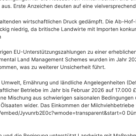
t aus. Erste Anzeichen deuten auf eine vielversprechend
ltenden wirtschaftlichen Druck gedämpft. Die Ab-Hof-P
kig niedrig, da britische Landwirte mit Importen konku
n
herigen EU-Unterstützungszahlungen zu einer erheblich
mental Land Management Schemes wurden im Jahr 2025
ommen, was zu weiterer Unsicherheit führt.
 Umwelt, Ernährung und ländliche Angelegenheiten (Def
ftlicher Betriebe im Jahr bis Februar 2026 auf 17.000 
eine Mischung aus schwierigen saisonalen Bedingungen
 Ölsaaten wider. Das Einkommen der Milchviehbetriebe 
m/embed/Jyvunrb2E0c?wmode=transparent&start=0 Düng
en und die Regierung unterstützt Landwirte mit Maßnah