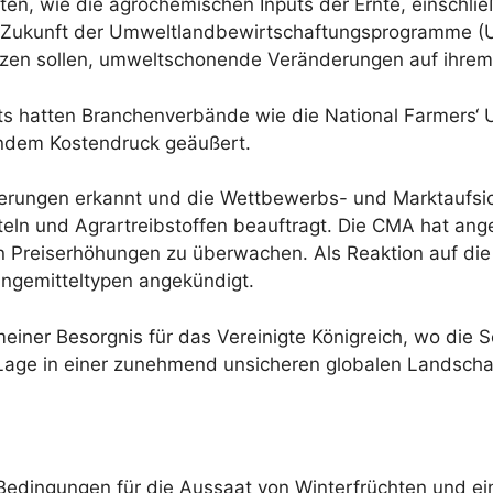
n, wie die agrochemischen Inputs der Ernte, einschlie
ie Zukunft der Umweltlandbewirtschaftungsprogramme (
tützen sollen, umweltschonende Veränderungen auf ihr
ts hatten Branchenverbände wie die National Farmers‘ 
endem Kostendruck geäußert.
derungen erkannt und die Wettbewerbs- und Marktaufs
ln und Agrartreibstoffen beauftragt. Die CMA hat angek
 Preiserhöhungen zu überwachen. Als Reaktion auf die 
Düngemitteltypen angekündigt.
meiner Besorgnis für das Vereinigte Königreich, wo die 
e Lage in einer zunehmend unsicheren globalen Landscha
 Bedingungen für die Aussaat von Winterfrüchten und e