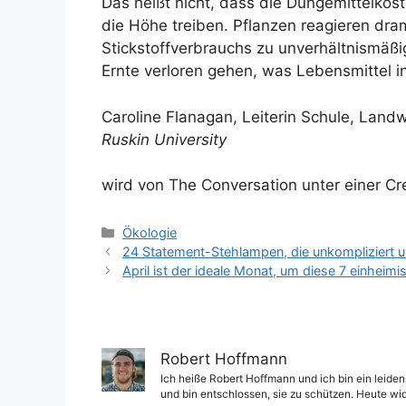
Das heißt nicht, dass die Düngemittelkost
die Höhe treiben. Pflanzen reagieren dr
Stickstoffverbrauchs zu unverhältnismäß
Ernte verloren gehen, was Lebensmittel 
Caroline Flanagan, Leiterin Schule, Landw
Ruskin University
wird von The Conversation unter einer Cr
Kategorien
Ökologie
24 Statement-Stehlampen, die unkompliziert un
April ist der ideale Monat, um diese 7 einheim
Robert Hoffmann
Ich heiße Robert Hoffmann und ich bin ein leiden
und bin entschlossen, sie zu schützen. Heute wi