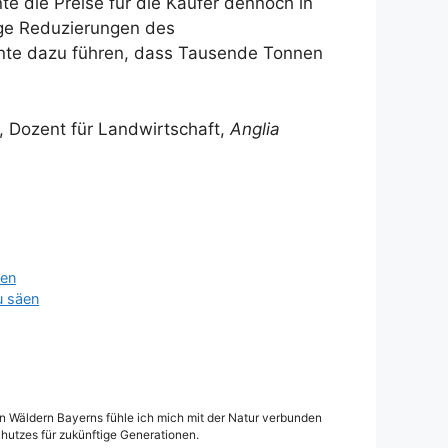
te die Preise für die Käufer dennoch in
ige Reduzierungen des
nnte dazu führen, dass Tausende Tonnen
 Dozent für Landwirtschaft,
Anglia
hen
u säen
den Wäldern Bayerns fühle ich mich mit der Natur verbunden
hutzes für zukünftige Generationen.