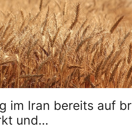
g im Iran bereits auf br
rkt und…