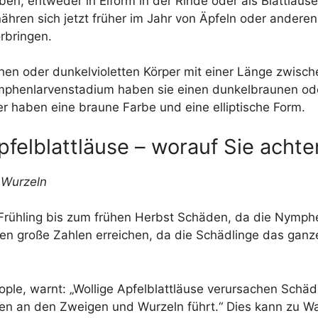
en, entweder in Eiform in der Rinde oder als Blattläus
nähren sich jetzt früher im Jahr von Äpfeln oder andere
rbringen.
chen oder dunkelvioletten Körper mit einer Länge zwisc
mphenlarvenstadium haben sie einen dunkelbraunen oder
er haben eine braune Farbe und eine elliptische Form.
elblattläuse – worauf Sie achten
d Wurzeln
 Frühling bis zum frühen Herbst Schäden, da die Nymph
n große Zahlen erreichen, da die Schädlinge das ganz
ople, warnt: „Wollige Apfelblattläuse verursachen Schä
en an den Zweigen und Wurzeln führt.“ Dies kann zu W