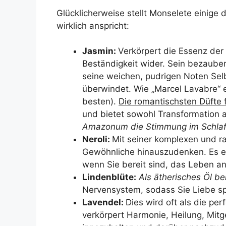
Glücklicherweise stellt Monselete einige d
wirklich anspricht:
Jasmin:
Verkörpert die Essenz der 
Beständigkeit wider. Sein bezauber
seine weichen, pudrigen Noten Selb
überwindet. Wie „Marcel Lavabre“ e
besten).
Die romantischsten Düfte 
und bietet sowohl Transformation 
Amazon
um die Stimmung im Schla
Neroli:
Mit seiner komplexen und ra
Gewöhnliche hinauszudenken. Es er
wenn Sie bereit sind, das Leben a
Lindenblüte:
Als ätherisches Öl be
Nervensystem, sodass Sie Liebe sp
Lavendel:
Dies wird oft als die p
verkörpert Harmonie, Heilung, Mitge