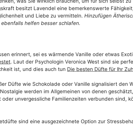
ken, was Sie wirklich brauchen, um für sich selbst zu
kraft besitzt Lavendel eine bemerkenswerte Fähigkei
lichenheit und Liebe zu vermitteln.
Hinzufügen
Ätheris
ebenfalls helfen
besser schlafen
.
ssen erinnert, sei es wärmende Vanille oder etwas Exo
estet
. Laut der Psychologin Veronica West sind sie perfe
hkeit ist, und dies auch tun
Die besten Düfte für Ihr Z
üßer Düfte wie Schokolade oder Vanille signalisiert d
Nostalgie werden im Allgemeinen von denen geschätzt, 
t oder unvergessliche Familienzeiten verbunden sind, k
metdüfte sind eine ausgezeichnete Option zur Stressbe