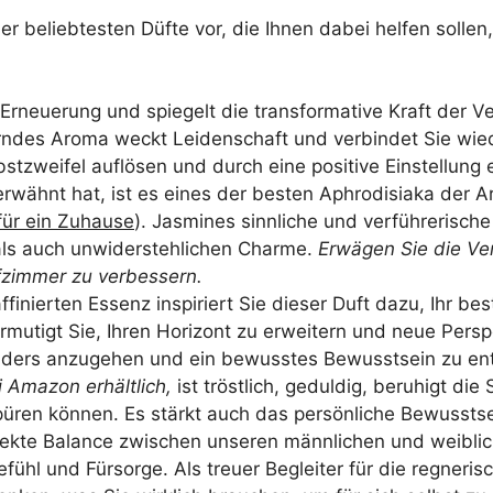
er beliebtesten Düfte vor, die Ihnen dabei helfen sollen
Erneuerung und spiegelt die transformative Kraft der Ve
ndes Aroma weckt Leidenschaft und verbindet Sie wiede
stzweifel auflösen und durch eine positive Einstellung
rwähnt hat, ist es eines der besten Aphrodisiaka der 
für ein Zuhause
). Jasmines sinnliche und verführerisch
als auch unwiderstehlichen Charme.
Erwägen Sie die V
fzimmer zu verbessern.
ffinierten Essenz inspiriert Sie dieser Duft dazu, Ihr b
mutigt Sie, Ihren Horizont zu erweitern und neue Per
nders anzugehen und ein bewusstes Bewusstsein zu ent
i Amazon erhältlich,
ist tröstlich, geduldig, beruhigt di
üren können. Es stärkt auch das persönliche Bewusstsei
erfekte Balance zwischen unseren männlichen und weibl
fühl und Fürsorge. Als treuer Begleiter für die regneri