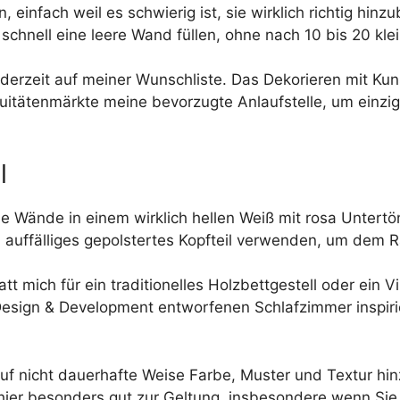
, einfach weil es schwierig ist, sie wirklich richtig hi
h schnell eine leere Wand füllen, ohne nach 10 bis 20 k
erzeit auf meiner Wunschliste. Das Dekorieren mit Kuns
tätenmärkte meine bevorzugte Anlaufstelle, um einziga
l
e Wände in einem wirklich hellen Weiß mit rosa Untertö
n auffälliges gepolstertes Kopfteil verwenden, um dem
tt mich für ein traditionelles Holzbettgestell oder ein
esign & Development entworfenen Schlafzimmer inspiri
auf nicht dauerhafte Weise Farbe, Muster und Textur h
hier besonders gut zur Geltung, insbesondere wenn Sie 