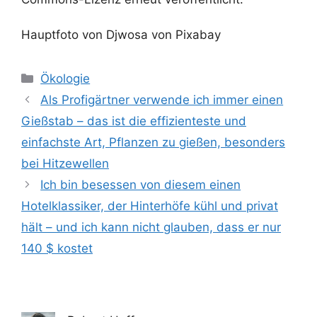
Hauptfoto von Djwosa von Pixabay
Kategorien
Ökologie
Als Profigärtner verwende ich immer einen
Gießstab – das ist die effizienteste und
einfachste Art, Pflanzen zu gießen, besonders
bei Hitzewellen
Ich bin besessen von diesem einen
Hotelklassiker, der Hinterhöfe kühl und privat
hält – und ich kann nicht glauben, dass er nur
140 $ kostet