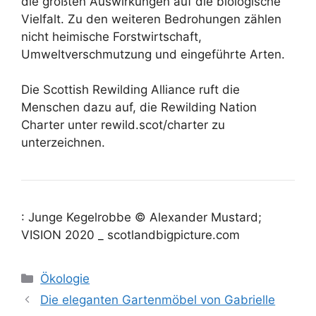
die größten Auswirkungen auf die biologische
Vielfalt. Zu den weiteren Bedrohungen zählen
nicht heimische Forstwirtschaft,
Umweltverschmutzung und eingeführte Arten.
Die Scottish Rewilding Alliance ruft die
Menschen dazu auf, die Rewilding Nation
Charter unter rewild.scot/charter zu
unterzeichnen.
: Junge Kegelrobbe © Alexander Mustard;
VISION 2020 _ scotlandbigpicture.com
Kategorien
Ökologie
Die eleganten Gartenmöbel von Gabrielle