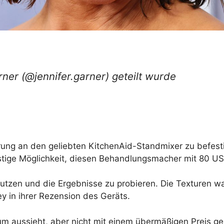
rner (@jennifer.garner) geteilt wurde
erung an den geliebten KitchenAid-Standmixer zu befest
nstige Möglichkeit, diesen Behandlungsmacher mit 80 US-
nutzen und die Ergebnisse zu probieren. Die Texturen w
ey in ihrer Rezension des Geräts.
ium aussieht, aber nicht mit einem übermäßigen Preis gel