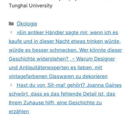
Tunghai University
Kategorien
Ökologie
»Ein antiker Händler sagte mir, wenn ich es
kaufe und in dieser Nacht etwas trinken würde,
würde es besser schmecken. Wer könnte dieser
Geschichte widerstehen? ‚ – Warum Designer
und Antiquitätenexperten es lieben, mit
vintagefarbenen Glaswaren zu dekorieren
Hast du von ‚Sit-mal‘ gehört? Joanna Gaines
schwört, dass es das fehlende Detail ist, das
Ihrem Zuhause hilft, eine Geschichte zu
erzählen