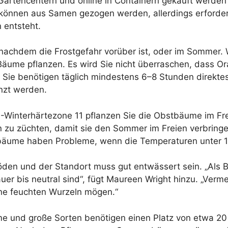
tencentern und online in Containern gekauft werden – 
nnen aus Samen gezogen werden, allerdings erfordert 
 entsteht.
nachdem die Frostgefahr vorüber ist, oder im Sommer.
Bäume pflanzen. Es wird Sie nicht überraschen, dass O
Sie benötigen täglich mindestens 6–8 Stunden direktes
nzt werden.
Winterhärtezone 11 pflanzen Sie die Obstbäume im Frei
 zu züchten, damit sie den Sommer im Freien verbring
äume haben Probleme, wenn die Temperaturen unter 1
en und der Standort muss gut entwässert sein. „Als B
uer bis neutral sind“, fügt Maureen Wright hinzu. „Ver
ne feuchten Wurzeln mögen.“
 und große Sorten benötigen einen Platz von etwa 20 