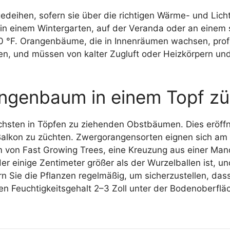
eihen, sofern sie über die richtigen Wärme- und Licht
e in einem Wintergarten, auf der Veranda oder an einem
°F. Orangenbäume, die in Innenräumen wachsen, profit
en, und müssen von kalter Zugluft oder Heizkörpern un
ngenbaum in einem Topf z
sten in Töpfen zu ziehenden Obstbäumen. Dies eröffn
 Balkon zu züchten. Zwergorangensorten eignen sich am
von Fast Growing Trees, eine Kreuzung aus einer Mand
der einige Zentimeter größer als der Wurzelballen ist,
 Sie die Pflanzen regelmäßig, um sicherzustellen, das
den Feuchtigkeitsgehalt 2–3 Zoll unter der Bodenoberflä