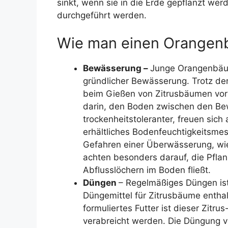
sinkt, wenn sie in die Erde gepflanzt w
durchgeführt werden.
Wie man einen Orangenb
Bewässerung –
Junge Orangenbäume
gründlicher Bewässerung. Trotz der
beim Gießen von Zitrusbäumen vorsi
darin, den Boden zwischen den Bew
trockenheitstoleranter, freuen si
erhältliches Bodenfeuchtigkeitsme
Gefahren einer Überwässerung, w
achten besonders darauf, die Pflan
Abflusslöchern im Boden fließt.
Düngen
– Regelmäßiges Düngen ist
Düngemittel für Zitrusbäume enthalt
formuliertes Futter ist dieser Zit
verabreicht werden. Die Düngung v