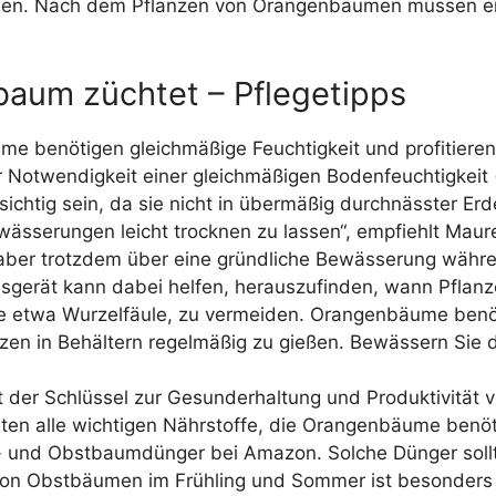
erden. Nach dem Pflanzen von Orangenbäumen müssen ein
aum züchtet – Pflegetipps
 benötigen gleichmäßige Feuchtigkeit und profitieren 
 Notwendigkeit einer gleichmäßigen Bodenfeuchtigkeit 
chtig sein, da sie nicht in übermäßig durchnässter Erd
ässerungen leicht trocknen zu lassen“, empfiehlt Maur
ch aber trotzdem über eine gründliche Bewässerung währ
ssgerät kann dabei helfen, herauszufinden, wann Pfla
ie etwa Wurzelfäule, zu vermeiden. Orangenbäume ben
zen in Behältern regelmäßig zu gießen. Bewässern Sie 
 der Schlüssel zur Gesunderhaltung und Produktivität
en alle wichtigen Nährstoffe, die Orangenbäume benötige
rus- und Obstbaumdünger bei Amazon. Solche Dünger soll
on Obstbäumen im Frühling und Sommer ist besonders 