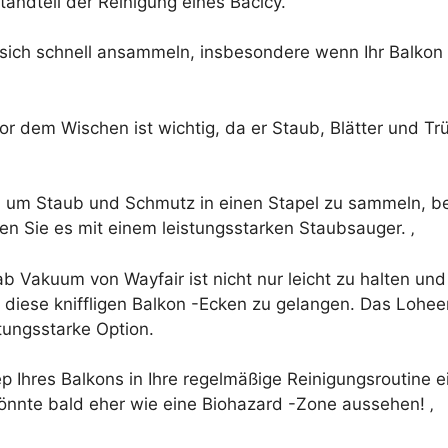
andteil der Reinigung eines Baclcy.
ich schnell ansammeln, insbesondere wenn Ihr Balkon fü
r dem Wischen ist wichtig, da er Staub, Blätter und T
, um Staub und Schmutz in einen Stapel zu sammeln, b
n Sie es mit einem leistungsstarken Staubsauger. ‚
b Vakuum von Wayfair ist nicht nur leicht zu halten un
n diese kniffligen Balkon -Ecken zu gelangen. Das Loh
stungsstarke Option.
ep Ihres Balkons in Ihre regelmäßige Reinigungsroutine 
önnte bald eher wie eine Biohazard -Zone aussehen! ‚