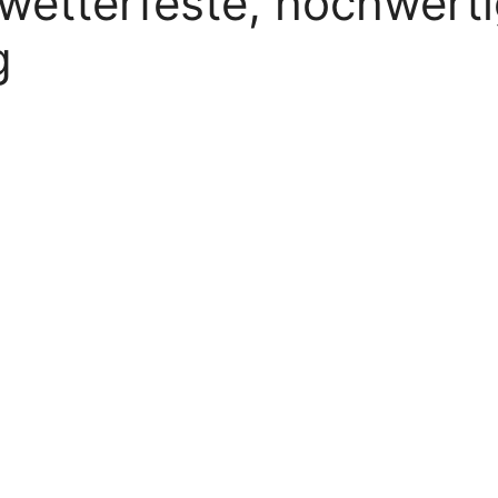
 wetterfeste, hochwert
g