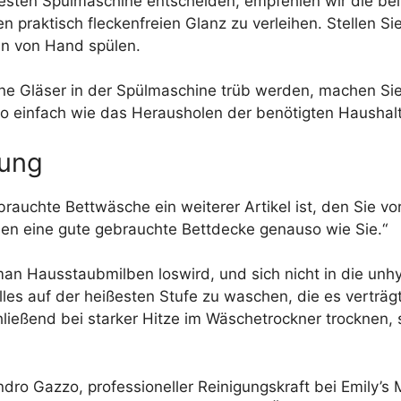
besten Spülmaschine entscheiden, empfehlen wir die bei
 praktisch fleckenfreien Glanz zu verleihen. Stellen Sie
en von Hand spülen.
ne Gläser in der Spülmaschine trüb werden, machen Sie
 so einfach wie das Herausholen der benötigten Haushal
dung
auchte Bettwäsche ein weiterer Artikel ist, den Sie v
ben eine gute gebrauchte Bettdecke genauso wie Sie.“
man Hausstaubmilben loswird, und sich nicht in die un
les auf der heißesten Stufe zu waschen, die es verträgt
ließend bei starker Hitze im Wäschetrockner trocknen, 
ndro Gazzo, professioneller Reinigungskraft bei Emily’s Ma