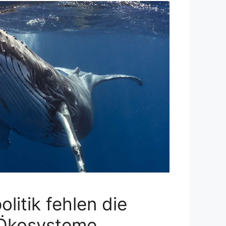
litik fehlen die
e Ökosysteme