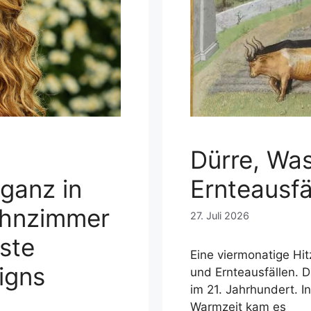
Dürre, Wa
Ernteausfä
 ganz in
ohnzimmer
27. Juli 2026
nste
Eine viermonatige Hi
igns
und Ernteausfällen. D
im 21. Jahrhundert. I
Warmzeit kam es