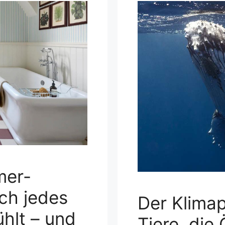
mer-
ch jedes
Der Klimapo
hlt – und
Tiere, di