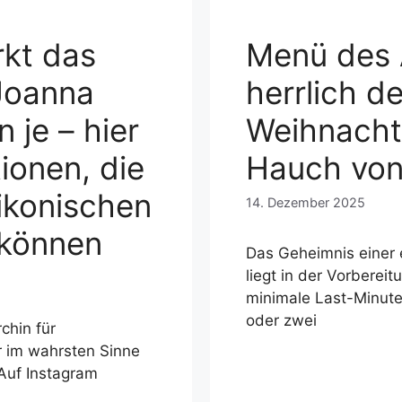
rkt das
Menü des 
Joanna
herrlich d
 je – hier
Weihnacht
ionen, die
Hauch von 
 ikonischen
14. Dezember 2025
 können
Das Geheimnis einer 
liegt in der Vorbereit
minimale Last-Minute
oder zwei
chin für
r im wahrsten Sinne
 Auf Instagram