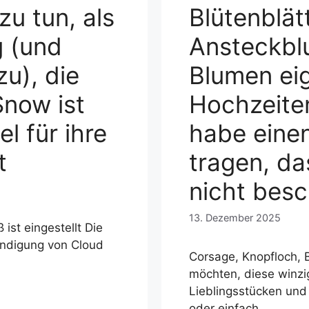
zu tun, als
Blütenblät
g (und
Ansteckbl
u), die
Blumen eig
Snow ist
Hochzeiten
el für ihre
habe einen
t
tragen, da
nicht besc
13. Dezember 2025
 ist eingestellt Die
ndigung von Cloud
Corsage, Knopfloch, 
möchten, diese winz
Lieblingsstücken und 
oder einfach