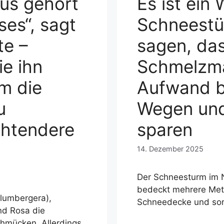
us gehört
Es ist ein 
ses“, sagt
Schneestü
te –
sagen, da
ie ihn
Schmelzma
m die
Aufwand 
u
Wegen und
chtendere
sparen
14. Dezember 2025
Der Schneesturm im 
bedeckt mehrere Mete
hlumbergera),
Schneedecke und sorg
nd Rosa die
chmücken. Allerdings