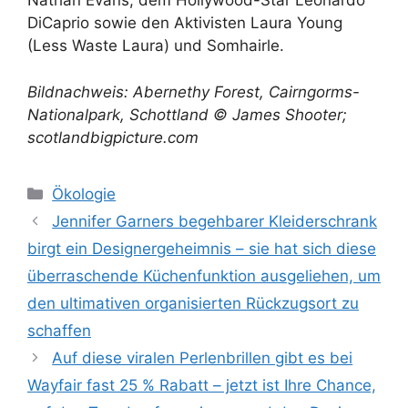
Nathan Evans, dem Hollywood-Star Leonardo
DiCaprio sowie den Aktivisten Laura Young
(Less Waste Laura) und Somhairle.
Bildnachweis: Abernethy Forest, Cairngorms-
Nationalpark, Schottland © James Shooter;
scotlandbigpicture.com
Kategorien
Ökologie
Jennifer Garners begehbarer Kleiderschrank
birgt ein Designergeheimnis – sie hat sich diese
überraschende Küchenfunktion ausgeliehen, um
den ultimativen organisierten Rückzugsort zu
schaffen
Auf diese viralen Perlenbrillen gibt es bei
Wayfair fast 25 % Rabatt – jetzt ist Ihre Chance,