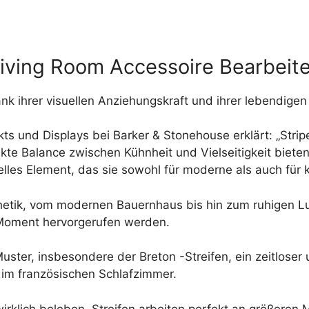
Living Room Accessoire Bearbeite
nk ihrer visuellen Anziehungskraft und ihrer lebendigen
kts und Displays bei Barker & Stonehouse erklärt: „Strip
fekte Balance zwischen Kühnheit und Vielseitigkeit biete
elles Element, das sie sowohl für moderne als auch für 
hetik, vom modernen Bauernhaus bis hin zum ruhigen Lu
 Moment hervorgerufen werden.
ster, insbesondere der Breton -Streifen, ein zeitloser u
n im französischen Schlafzimmer.
rklich beleben. Streifen arbeiten perfekt an größeren 