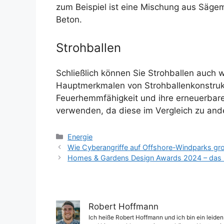
zum Beispiel ist eine Mischung aus Sägeme
Beton.
Strohballen
Schließlich können Sie Strohballen auc
Hauptmerkmalen von Strohballenkonstruktio
Feuerhemmfähigkeit und ihre erneuerbare 
verwenden, da diese im Vergleich zu ande
Kategorien
Energie
Wie Cyberangriffe auf Offshore-Windparks gr
Homes & Gardens Design Awards 2024 – das Be
Robert Hoffmann
Ich heiße Robert Hoffmann und ich bin ein leiden