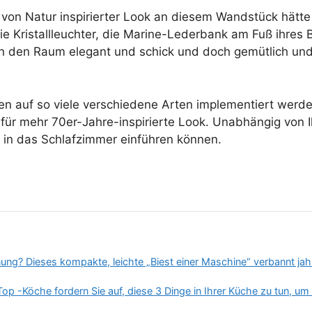
s, von Natur inspirierter Look an diesem Wandstück hätt
ie Kristallleuchter, die Marine-Lederbank am Fuß ihres
 den Raum elegant und schick und doch gemütlich und 
 auf so viele verschiedene Arten implementiert werden
ür mehr 70er-Jahre-inspirierte Look. Unabhängig von I
 in das Schlafzimmer einführen können.
ng? Dieses kompakte, leichte „Biest einer Maschine“ verbannt jah
Top -Köche fordern Sie auf, diese 3 Dinge in Ihrer Küche zu tun, um