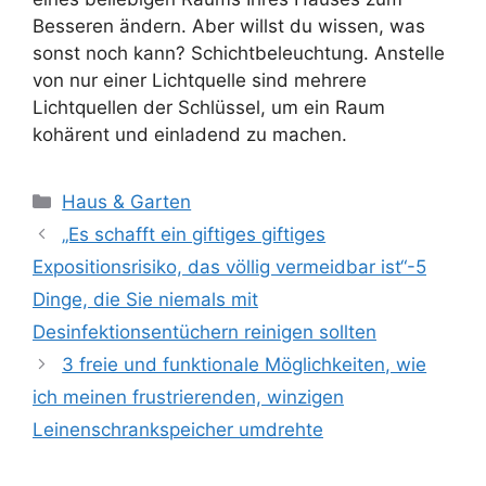
Besseren ändern. Aber willst du wissen, was
sonst noch kann? Schichtbeleuchtung. Anstelle
von nur einer Lichtquelle sind mehrere
Lichtquellen der Schlüssel, um ein Raum
kohärent und einladend zu machen.
Kategorien
Haus & Garten
„Es schafft ein giftiges giftiges
Expositionsrisiko, das völlig vermeidbar ist“-5
Dinge, die Sie niemals mit
Desinfektionsentüchern reinigen sollten
3 freie und funktionale Möglichkeiten, wie
ich meinen frustrierenden, winzigen
Leinenschrankspeicher umdrehte