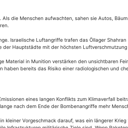
l. Als die Menschen aufwachten, sahen sie Autos, Bäume
ren.
nge. Israelische Luftangriffe trafen das Öllager Shahr
ne der Hauptstädte mit der höchsten Luftverschmutzung d
ge Material in Munition verstärken den unsichtbaren Fei
 haben bereits das Risiko einer radiologischen und ch
Emissionen eines langen Konflikts zum Klimaverfall be
ch lange nach dem Ende der Bombenangriffe mehr Mensc
in kleiner Vorgeschmack darauf, was ein längerer Krie
 Infrastrukturen militärische Ziele sind. Wenn Raketen Ö